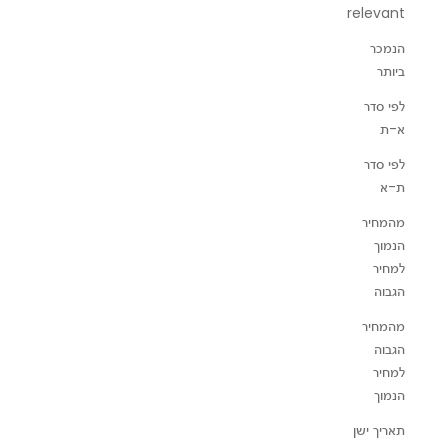
relevant
הנמכר
ביותר
לפי סדר
א-ת
לפי סדר
ת-א
מהמחיר
הנמוך
למחיר
הגבוה
מהמחיר
KD28 Lamp White מנורת שולחן
orest Green
הגבוה
מחיר מבצע
מחיר רגיל
למחיר
₪915
₪1,065
הנמוך
NEW IN
NEW IN
תאריך ישן