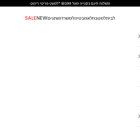
משלוח חינם בקנייה מעל ₪399 *למעט פריטי ריהוט
לבית
למטבח
לאמבטיה
למשרד
מותגים
NEW
SALE