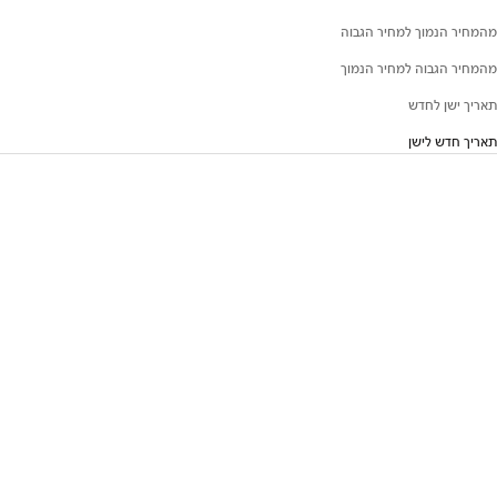
מהמחיר הנמוך למחיר הגבוה
מהמחיר הגבוה למחיר הנמוך
תאריך ישן לחדש
תאריך חדש לישן
NEW IN
NEW IN
כוס קפה לאטה Verana Cafe
צלחת קינוח Salto
Latte Cup Dark Chocolate
מחיר מבצע
₪69
מחיר מבצע
₪78