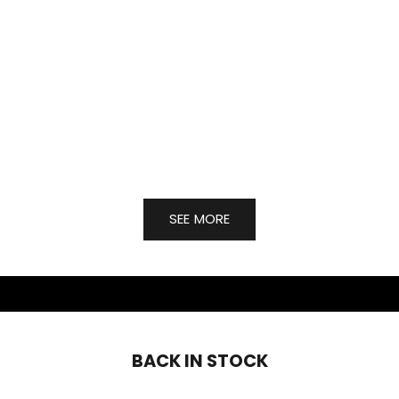
מנורה Strand Table Lamp
מנורה Beam Table Lamp
Polished Aluminum
White
מחיר מבצע
מחיר מבצע
₪4,729
₪3,553
SEE MORE
BACK IN STOCK