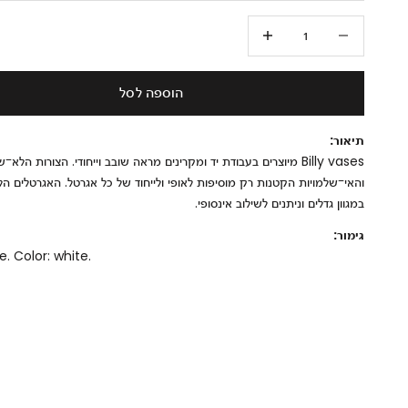
הקטנת הכמות
הגדלת הכמות
הוספה לסל
תיאור:
Billy vases מיוצרים בעבודת יד ומקרינים מראה שובב וייחודי. הצורות הלא
והאי־שלמויות הקטנות רק מוסיפות לאופי ולייחוד של כל אגרטל. האגרטלים הל
במגוון גדלים וניתנים לשילוב אינסופי.
גימור:
. Color: white.