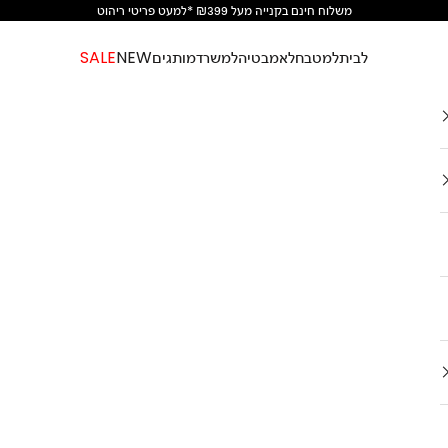
משלוח חינם בקנייה מעל ₪399 *למעט פריטי ריהוט
לבית
למטבח
לאמבטיה
למשרד
מותגים
NEW
SALE