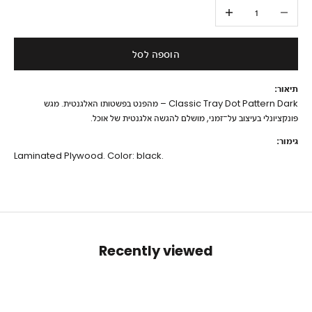
הקטנת הכמות
הגדלת הכמות
הוספה לסל
תיאור:
Classic Tray Dot Pattern Dark – מהפנט בפשטותו האלגנטית. מגש
פונקציונלי בעיצוב על־זמני, מושלם להגשה אלגנטית של אוכל.
גימור:
Laminated Plywood. Color: black.
Recently viewed