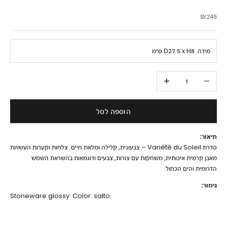
מחיר מבצע
₪245
מידה:
D27.5 x H8 ס״מ
הקטנת הכמות
הגדלת הכמות
הוספה לסל
תיאור:
סדרת Variété du Soleil – צבעונית, קלילה ומלאת חיים. צלחות וקערות העשויות
מאבן קרמית איכותית, משחקות עם צורות, צבעים ודוגמאות בהשראת השמש
הדרומית והים הכחול.
גימור:
Stoneware glossy. Color: salto.