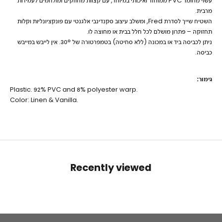
עשוי מחומר PVC ממוחזר ואיכותי במיוחד, עם קצוות מחוזקים ומולחמים לעמידות
מרבית.
השטיח שייך לסדרת Fred, ומשלב עיצוב סקנדינבי אלגנטי עם פונקציונליות וקלות
תחזוקה – פתרון מושלם לכל חלל בבית או מחוצה לו.
ניתן לכביסה ביד או במכונה (ללא סחיטה) בטמפרטורה של 30°. אין לייבש במייבש
כביסה.
גימור:
Plastic. 92% PVC and 8% polyester warp.
Color: Linen & Vanilla.
Recently viewed