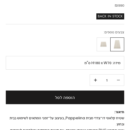
מחיר מבצע
₪990
BACK IN STOCK
צבעים נוספים:
מידה:
H180 x W70 ס"מ
הקטנת הכמות
הגדלת הכמות
הוספה לסל
תיאור:
שטיח קלאסי דו־צדדי מבית Pappelina, בעיצוב על־זמני המתאים לשימוש בבית
ובחוץ.