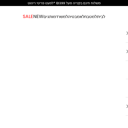
משלוח חינם בקנייה מעל ₪399 *למעט פריטי ריהוט
לבית
למטבח
לאמבטיה
למשרד
מותגים
NEW
SALE