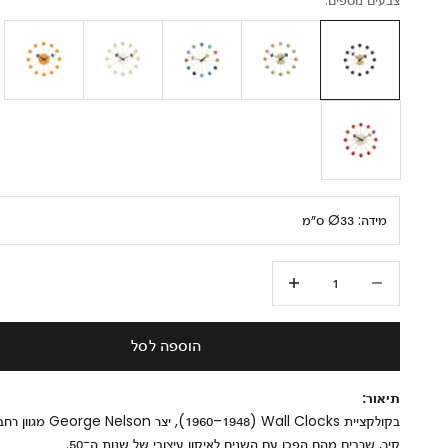
מידה:
Ø33 ס״מ
הקטנת הכמות
הגדלת הכמות
הוספה לסל
תיאור:
בקולקציית Wall Clocks (‏1948–1960)
קיר, שרבים מהם הפכו עם השנים לאיקון עיצובי של שנות ה־50.