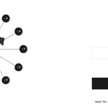
, יצר George Nelson מגוון רחב של שעוני