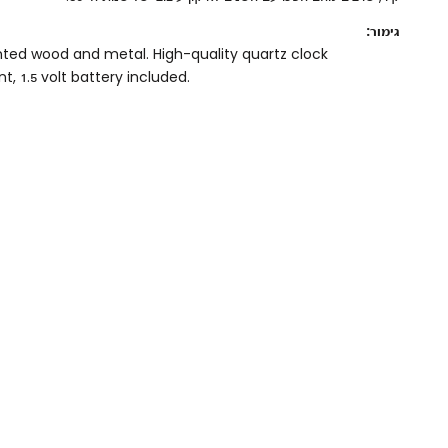
גימור:
nted wood and metal. High-quality quartz clock
 1.5 volt battery included.