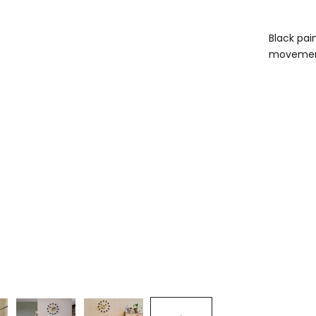
Black pai
movement,