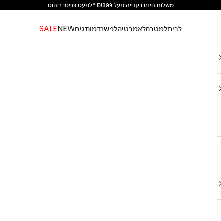
משלוח חינם בקנייה מעל ₪399 *למעט פריטי ריהוט
לבית
למטבח
לאמבטיה
למשרד
מותגים
NEW
SALE