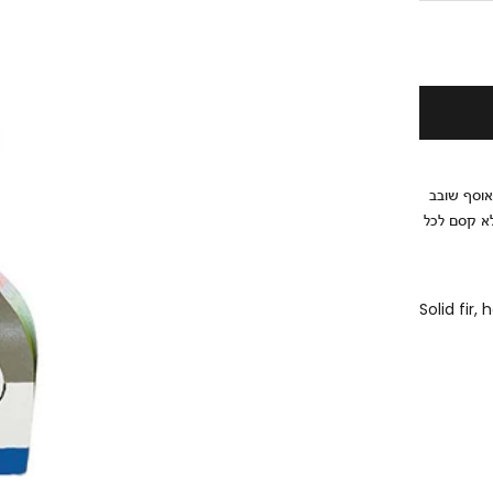
Alexande יצר במקור את סדרת Wooden Dolls בשנת 1952, אוסף שובב
מלא קסם לכל
Solid fir,