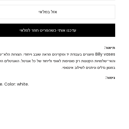
אזל במלאי
עדכנו אותי כשהפריט חוזר למלאי
תיאור:
Billy vases מיוצרים בעבודת יד ומקרינים מראה שובב וייחודי. הצורות הלא
והאי־שלמויות הקטנות רק מוסיפות לאופי ולייחוד של כל אגרטל. האגרטלים הל
במגוון גדלים וניתנים לשילוב אינסופי.
גימור:
. Color: white.