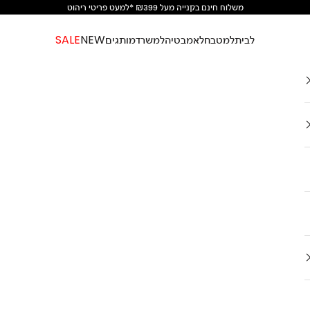
משלוח חינם בקנייה מעל ₪399 *למעט פריטי ריהוט
לבית
למטבח
לאמבטיה
למשרד
מותגים
NEW
SALE