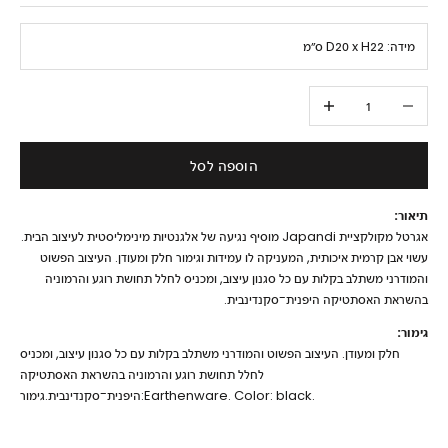
מידה:
D20 x H22 ס״מ
הקטנת הכמות
הגדלת הכמות
הוספה לסל
תיאור:
אגרטל מקולקציית Japandi מוסיף נגיעה של אלגנטיות מינימליסטית לעיצוב הבית.
עשוי אבן קרמית איכותית, המעניקה לו עמידות וגימור חלק ומעודן. העיצוב הפשוט
והמודרני משתלב בקלות עם כל סגנון עיצוב, ומכניס לחלל תחושת רוגע והרמוניה
בהשראת האסתטיקה היפנית־סקנדינבית.
גימור:
חלק ומעודן. העיצוב הפשוט והמודרני משתלב בקלות עם כל סגנון עיצוב, ומכניס
לחלל תחושת רוגע והרמוניה בהשראת האסתטיקה
היפנית־סקנדינבית.גימור:Earthenware. Color: black.