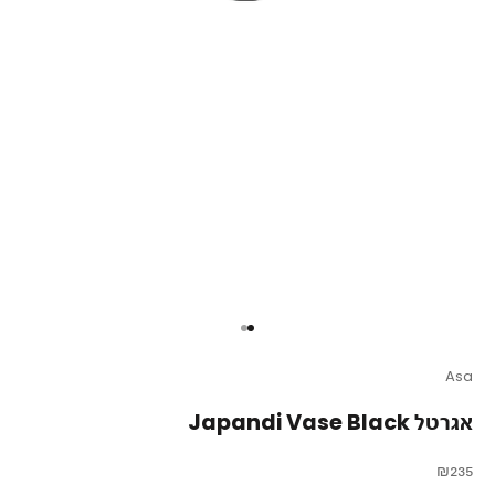
עבור לפריט 1
עבור לפריט 2
Asa
אגרטל Japandi Vase Black
מחיר מבצע
₪235