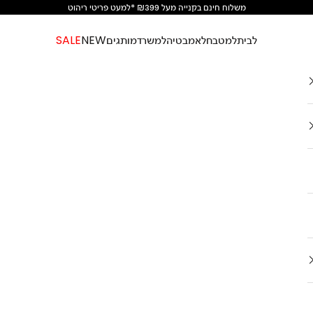
משלוח חינם בקנייה מעל ₪399 *למעט פריטי ריהוט
לבית
למטבח
לאמבטיה
למשרד
מותגים
NEW
SALE