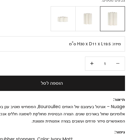
מידה:
H30 x D11 x L19.5 ס"מ
הקטנת הכמות
הגדלת הכמות
הוספה לסל
תיאור:
Nuage – אגרטל בעיצובם של האחים Bouroullec, הממחיש מוטי
אלומיניום שחול באורכים שונים. הצורה הבסיסית מחולקת לשמונה חללים אנכיי
המאפשרים סידור פרחים ועשבים בצורה אמנותית ומגוונת.
גימור:
rubber stoppers. Color: Ivory Matt.