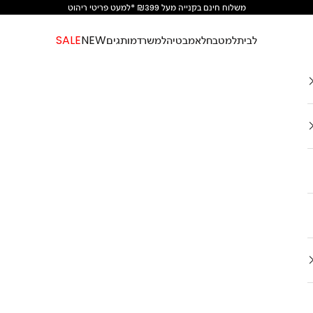
משלוח חינם בקנייה מעל ₪399 *למעט פריטי ריהוט
לבית
למטבח
לאמבטיה
למשרד
מותגים
NEW
SALE