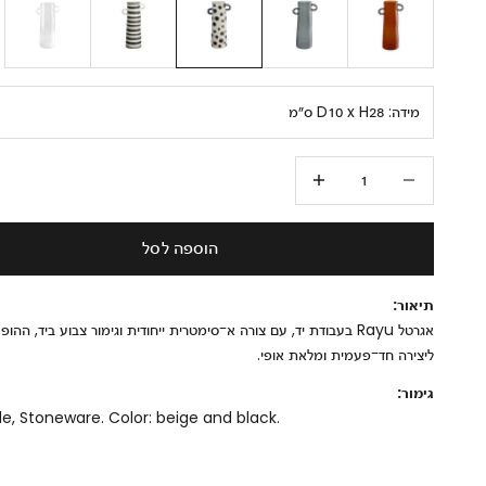
מידה:
D10 x H28 ס״מ
הקטנת הכמות
הגדלת הכמות
הוספה לסל
תיאור:
אגרטל Rayu בעבודת יד, עם צורה א־סימטרית ייחודית וגימור צבוע ביד, ההו
ליצירה חד־פעמית ומלאת אופי.
גימור:
 Stoneware. Color: beige and black.