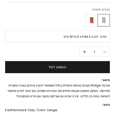
צבעים נוספים:
מידה:
W10.5 x H48.5 x L31 ס״מ
הקטנת הכמות
הגדלת הכמות
הוספה לסל
תיאור:
אגרטל Ridge מעניק נוכחות פיסולית בחלל ומאפשר להציג פרחים בצורה מקורית
ומדויקת. השקע המעודן שבגופו מחזיק את הפרחים זקופים, וגם הופך לפרט שימושי
לנשיאה נוחה בין חללים. יצירה שהיא גם אובייקט עיצובי וגם פריט פונקציונלי.
גימור:
Earthenware Clay. Color: beige.