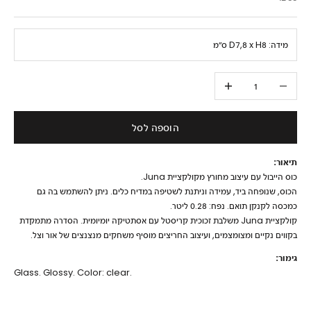
מידה:
D7,8 x H8 ס״מ
הקטנת הכמות
הגדלת הכמות
הוספה לסל
תיאור:
כוס הייבול עם עיצוב מחורץ מקולקציית Juna.
הכוס, שנופחה ביד, עמידה וניתנת לשטיפה במדיח כלים. ניתן להשתמש בה גם
כמכסה לקנקן תואם. נפח: 0.28 ליטר.
קולקציית Juna משלבת זכוכית קריסטל עם אסתטיקה יומיומית. הסדרה מתמקדת
בקווים נקיים ומצומצמים, ועיצוב החריצים מוסיף משחקים מנצנצים של אור וצל.
גימור:
Glass. Glossy. Color: clear.