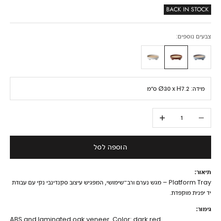
BACK IN STOCK
צבעים נוספים:
מידה:
Ø30 x H7.2 ס״מ
הקטנת הכמות
הגדלת הכמות
הוספה לסל
תיאור:
Platform Tray – מגש נערם ורב־שימושי, המפגיש עיצוב סקנדינבי נקי עם עבודת
יד יפנית מוקפדת.
גימור:
ABS and laminated oak veneer. Color: dark red.