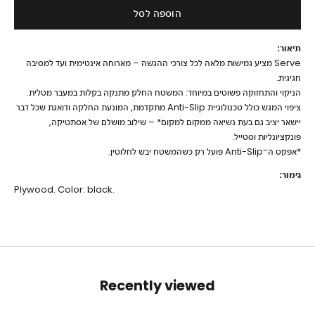
הוספה לסל
תיאור:
Serve מציע גמישות מלאה לכל צורכי ההגשה – מארוחה אינטימית ועד למסיבה
חגיגית.
הניקוי והתחזוקה פשוטים במיוחד: המשטח החלק מתנקה בקלות במעבר מטלית.
ציפוי המגש כולל טכנולוגיית Anti-Slip מתקדמת, המונעת החלקה ודואגת שכל דבר
יישאר יציב גם בעת נשיאה ממקום למקום* – שילוב מושלם של אסתטיקה,
פונקציונליות וסטייל.
*אפקט ה־Anti-Slip פועל רק כשהמשטח יבש לחלוטין.
גימור:
Plywood. Color: black.
Recently viewed