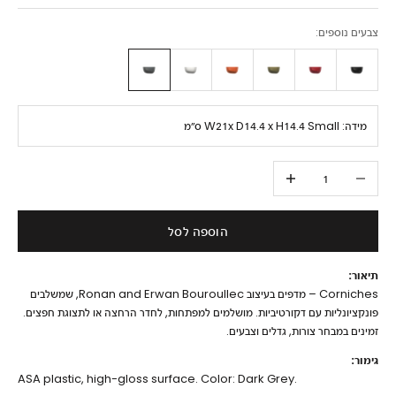
צבעים נוספים:
מידה:
W21x D14.4 x H14.4 Small ס״מ
הקטנת הכמות
הגדלת הכמות
הוספה לסל
תיאור:
Corniches – מדפים בעיצוב Ronan and Erwan Bouroullec, שמשלבים
פונקציונליות עם דקורטיביות. מושלמים למפתחות, לחדר הרחצה או לתצוגת חפצים.
זמינים במבחר צורות, גדלים וצבעים.
גימור:
ASA plastic, high-gloss surface. Color: Dark Grey.