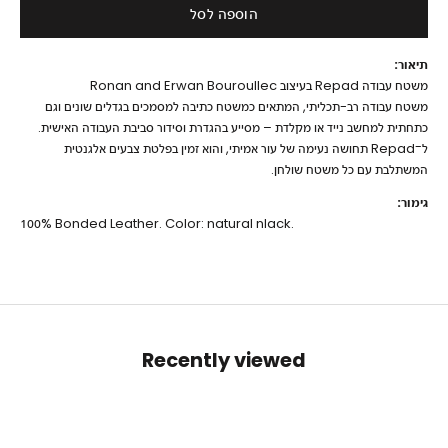
הוספה לסל
תיאור:
משטח עבודה Repad בעיצוב Ronan and Erwan Bouroullec
משטח עבודה רב-תכליתי, המתאים כמשטח כתיבה למסמכים בגדלים שונים וגם
כתחתית למחשב נייד או מקלדת – מסייע בהגדרת וסידור סביבת העבודה האישית.
ל־Repad תחושה נעימה של עור אמיתי, והוא זמין בפלטת צבעים אלגנטית
המשתלבת עם כל משטח שולחן.
גימור:
100% Bonded Leather. Color: natural nlack.
Recently viewed