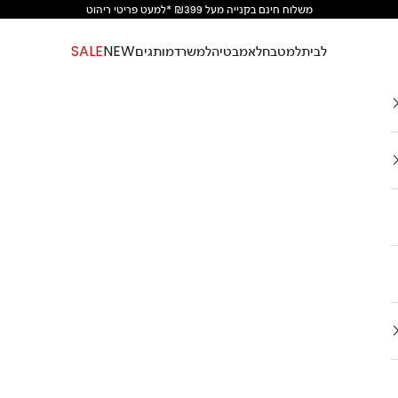
משלוח חינם בקנייה מעל ₪399 *למעט פריטי ריהוט
לבית
למטבח
לאמבטיה
למשרד
מותגים
NEW
SALE