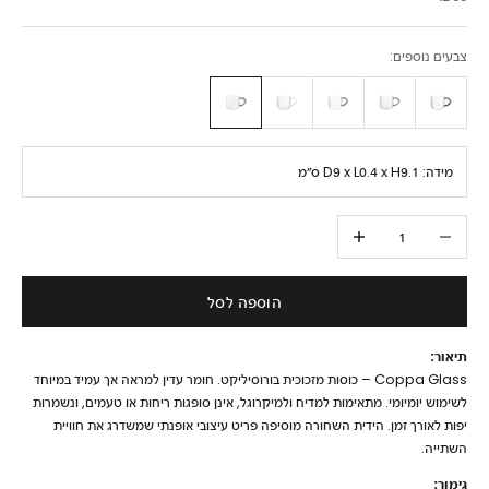
צבעים נוספים:
מידה:
D9 x L0.4 x H9.1 ס״מ
הקטנת הכמות
הגדלת הכמות
הוספה לסל
תיאור:
Coppa Glass – כוסות מזכוכית בורוסיליקט. חומר עדין למראה אך עמיד במיוחד
לשימוש יומיומי. מתאימות למדיח ולמיקרוגל, אינן סופגות ריחות או טעמים, ונשמרות
יפות לאורך זמן. הידית השחורה מוסיפה פריט עיצובי אופנתי שמשדרג את חוויית
השתייה.
גימור: