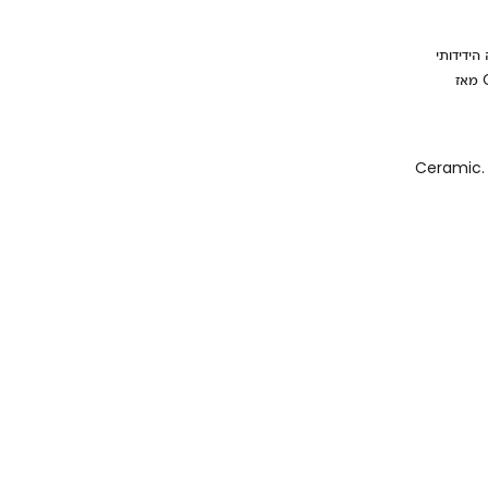
הידידותי
ופלטת הצבעים הרחבה הפכו את הפריט האמנותי הזה לאייקון של Gardeco מאז
Ceramic. 