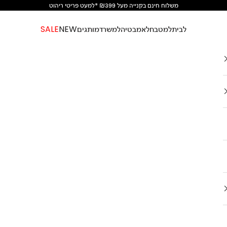
משלוח חינם בקנייה מעל ₪399 *למעט פריטי ריהוט
לבית
למטבח
לאמבטיה
למשרד
מותגים
NEW
SALE