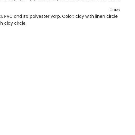
גימור:
2% PVC and 8% polyester varp. Color: clay with linen circle
th clay circle.