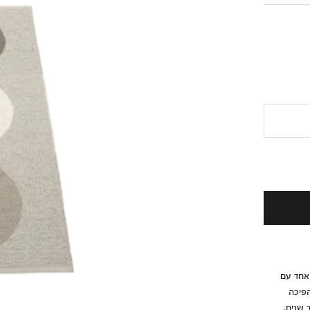
Pappelina. דו־צדדי: צד אחד עם
הפיכה
 שנים.