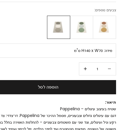
צבעים נוספים:
מידה:
H140 x W70 ס"מ
הקטנת הכמות
הגדלת הכמות
הוספה לסל
תיאור:
שטיח בעיצוב עיגולים – Pappelina
דגם עם עיגולים גדולים וצבעוניים, מסמל ההיכר של 
רקע וניל ועיגולים, וצד שני עם משטחים צבעוניים – להחלפת האווירה בחלל ב
פשוטה של השטיח. מתאים מהמטבח ועד לחדר הילדים, קל לניקוי ועמיד לאורך