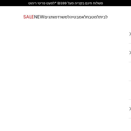
משלוח חינם בקנייה מעל ₪399 *למעט פריטי ריהוט
לבית
למטבח
לאמבטיה
למשרד
מותגים
NEW
SALE