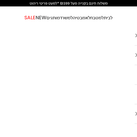
משלוח חינם בקנייה מעל ₪399 *למעט פריטי ריהוט
לבית
למטבח
לאמבטיה
למשרד
מותגים
NEW
SALE