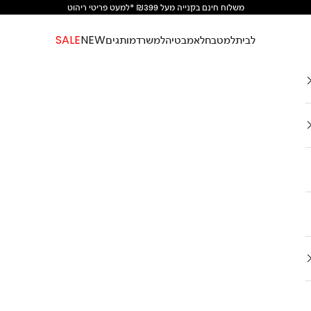
משלוח חינם בקנייה מעל ₪399 *למעט פריטי ריהוט
לבית
למטבח
לאמבטיה
למשרד
מותגים
NEW
SALE