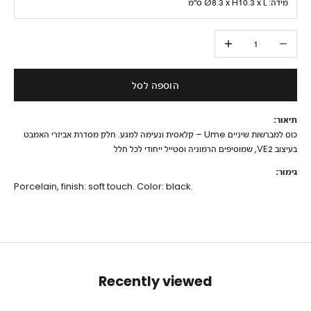
מידה:
Ø8.3 x H10.3 x L ס״מ
הקטנת הכמות
הגדלת הכמות
הוספה לסל
תיאור:
כוס למברשות שיניים Ume – קלאסית ונעימה למגע. חלק מסדרת אביזרי האמבט
בעיצוב VE2, שמוסיפים הרמוניה וסטייל ייחודי לכל חלל
גימור:
Porcelain, finish: soft touch. Color: black.
Recently viewed