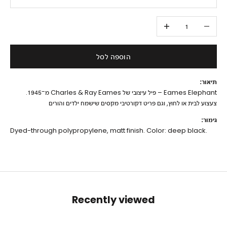
הקטנת הכמות
הגדלת הכמות
הוספה לסל
תיאור:
Eames Elephant – פיל עיצובי של Charles & Ray Eames מ־1945.
צעצוע לבית או לחוץ, וגם פריט דקורטיבי מקסים שישמח ילדים והורים
גימור:
Dyed-through polypropylene, matt finish. Color: deep black.
Recently viewed