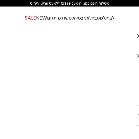
משלוח חינם בקנייה מעל ₪399 *למעט פריטי ריהוט
לבית
למטבח
לאמבטיה
למשרד
מותגים
NEW
SALE