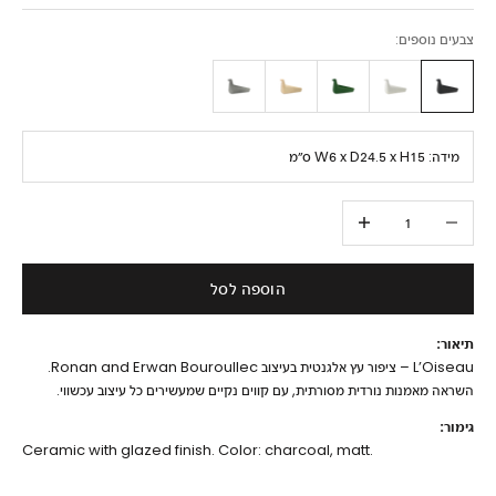
צבעים נוספים:
מידה:
W6 x D24.5 x H15 ס״מ
הקטנת הכמות
הגדלת הכמות
הוספה לסל
תיאור:
L’Oiseau – ציפור עץ אלגנטית בעיצוב Ronan and Erwan Bouroullec.
השראה מאמנות נורדית מסורתית, עם קווים נקיים שמעשירים כל עיצוב עכשווי.
גימור:
Ceramic with glazed finish. Color: charcoal, matt.