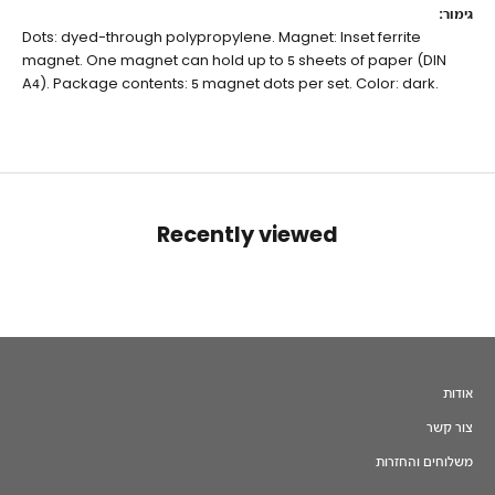
גימור:
Dots: dyed-through polypropylene. Magnet: Inset ferrite
magnet. One magnet can hold up to 5 sheets of paper (DIN
A4). Package contents: 5 magnet dots per set. Color: dark.
Recently viewed
אודות
צור קשר
משלוחים והחזרות