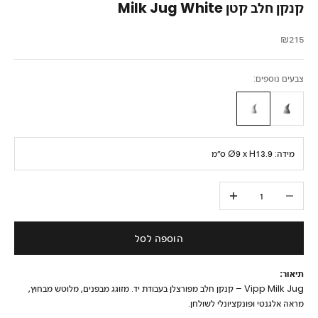
קנקן חלב קטן Milk Jug White
מחיר מבצע
₪215
צבעים נוספים:
מידה:
Ø9 x H13.9 ס״מ
הקטנת הכמות
הגדלת הכמות
הוספה לסל
תיאור:
Vipp Milk Jug – קנקן חלב מפורצלן בעבודת יד. מזוגג מבפנים, מלוטש מבחוץ,
מראה אלגנטי ופונקציונלי לשולחן.