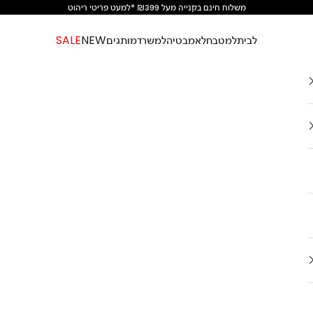
משלוח חינם בקנייה מעל ₪399 *למעט פריטי ריהוט
לבית
למטבח
לאמבטיה
למשרד
מותגים
NEW
SALE