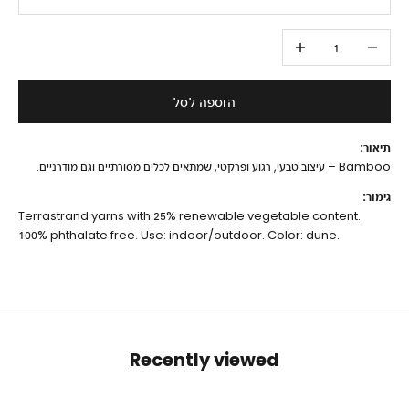
הקטנת הכמות
הגדלת הכמות
הוספה לסל
תיאור:
Bamboo – עיצוב טבעי, רגוע ופרקטי, שמתאים לכלים מסורתיים וגם מודרניים.
גימור:
Terrastrand yarns with 25% renewable vegetable content.
100% phthalate free. Use: indoor/outdoor. Color: dune.
Recently viewed