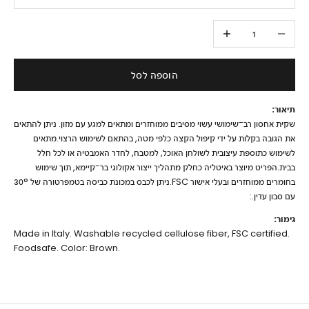
הקטנת הכמות
הגדלת הכמות
הוספה לסל
תיאור:
שקית אחסון רב־שימושי עשוי מסיבים ממוחזרים ומתאים למגע עם מזון. ניתן להתאים
את הגובה בקלות על ידי קיפול הקצה כלפי מטה, בהתאם לשימוש הרצוי.מתאים
לשימוש כתוספת עיצובית לשולחן האוכל, למטבח, לחדר האמבטיה או לכל חלל
בבית.הפריט מיוצר באיטליה כחלק מתהליך ייצור אקולוגי בר־קיימא, תוך שימוש
בחומרים ממוחזרים ובעלי אישור FSC.ניתן לכבס במכונת כביסה בטמפרטורה של 30°
עם סבון עדין.:
גימור:
Made in Italy. Washable recycled cellulose fiber, FSC certified.
Foodsafe. Color: Brown.