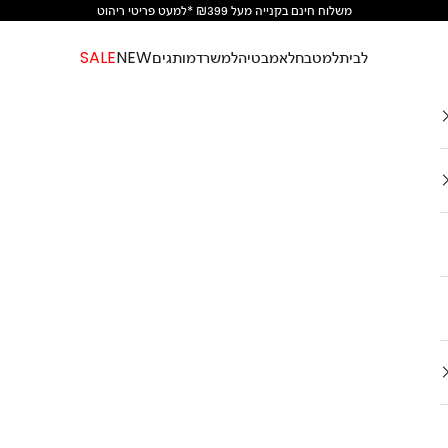
משלוח חינם בקנייה מעל ₪399 *למעט פריטי ריהוט
לבית
למטבח
לאמבטיה
למשרד
מותגים
NEW
SALE