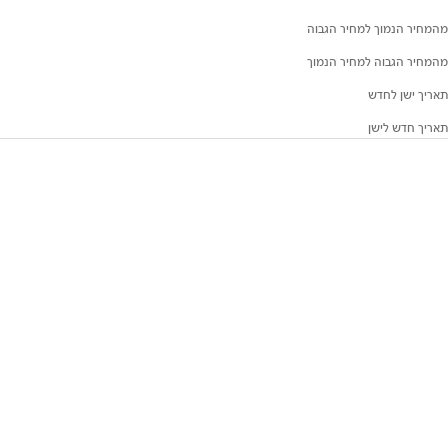
מהמחיר הנמוך למחיר הגבוה
מהמחיר הגבוה למחיר הנמוך
תאריך ישן לחדש
תאריך חדש לישן
Sold Out
קנקן תה Japandi Teapot
ספל ידית Coppa Mug Brown
Handle
Black
מחיר מבצע
מחיר מבצע
₪68
₪445