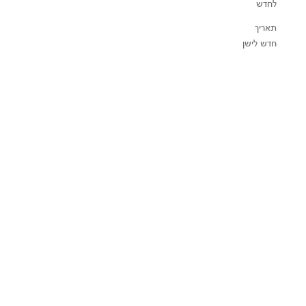
לחדש
תאריך
חדש לישן
ארגונית O-Tidy Sea Blue
ארגוני
מחיר מבצע
₪195