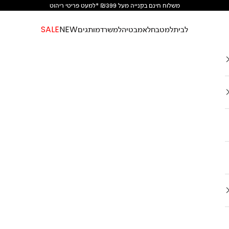
משלוח חינם בקנייה מעל ₪399 *למעט פריטי ריהוט
לבית
למטבח
לאמבטיה
למשרד
מותגים
NEW
SALE