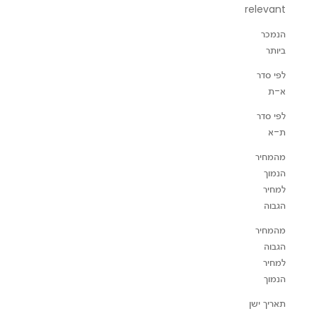
relevant
הנמכר
ביותר
לפי סדר
א-ת
לפי סדר
ת-א
מהמחיר
הנמוך
למחיר
הגבוה
מהמחיר
ארגונית O-Tidy Sky Grey
ארגונית  Red
הגבוה
מחיר מבצע
למחיר
₪195
הנמוך
תאריך ישן